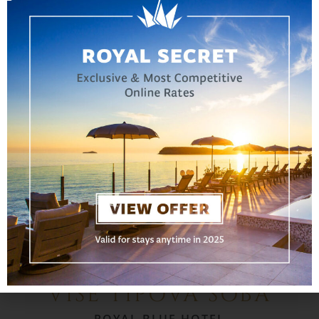
Satelitska TV
Glačalo i stol za glačanje
Ogrtač i papuče
Kuhalo za vodu
Čitav objekt prilagođen osobama s
invaliditetom
VIŠE TIPOVA SOBA