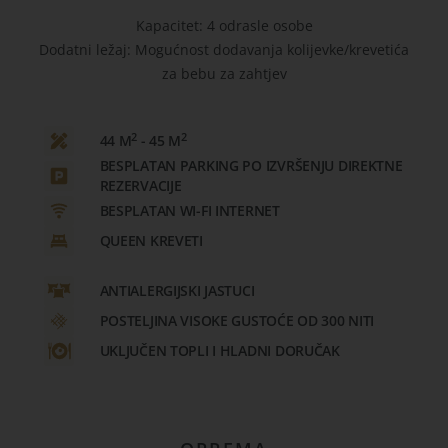
Kapacitet: 4 odrasle osobe
Dodatni ležaj: Mogućnost dodavanja kolijevke/krevetića
za bebu za zahtjev
2
2
44 M
- 45 M
BESPLATAN PARKING PO IZVRŠENJU DIREKTNE
REZERVACIJE
BESPLATAN WI-FI INTERNET
QUEEN KREVETI
ANTIALERGIJSKI JASTUCI
POSTELJINA VISOKE GUSTOĆE OD 300 NITI
UKLJUČEN TOPLI I HLADNI DORUČAK