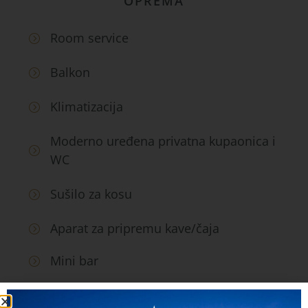
OPREMA
Room service
Balkon
Klimatizacija
Moderno uređena privatna kupaonica i
WC
Sušilo za kosu
Aparat za pripremu kave/čaja
Mini bar
Sef u sobi