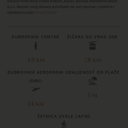
mailove tvrtke Royal Hotels & Resort, kojima upravlja Importanne Resort
d.o.o. Slanjem ovog obrasca potvrđujem da sam upoznat s uvjetima i
odredbama naše
Privacy Policy.*
DUBROVNIK CENTAR
ŽIČARA DO VRHA SRĐ
4.9 km
7.8 km
DUBROVNIK AERODROM
UDALJENOST OD PLAŽE
(DBV)
5 M
24 km
ŠETNICA UVALE LAPAD