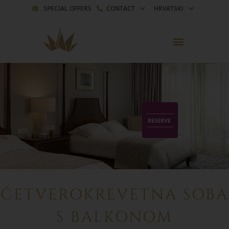
SPECIAL OFFERS
CONTACT
HRVATSKI
RESERVE
RESERVE
ČETVEROKREVETNA SOBA
S BALKONOM