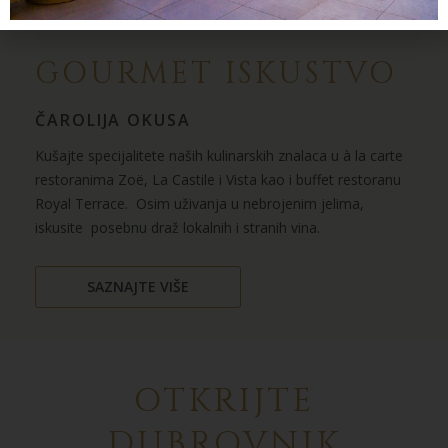
GOURMET ISKUSTVO
ČAROLIJA OKUSA
Kušajte specijalitete naših kulinarskih znalaca u à la carte
restoranima Zoë, La Castile i Vista kao i buffet restoranu
Royal Terrace. Osim uživanja u nebrojenim jelima,
iskusite posebnu draž lokalnih i stranih vina.
SAZNAJTE VIŠE
OTKRIJTE
DUBROVNIK