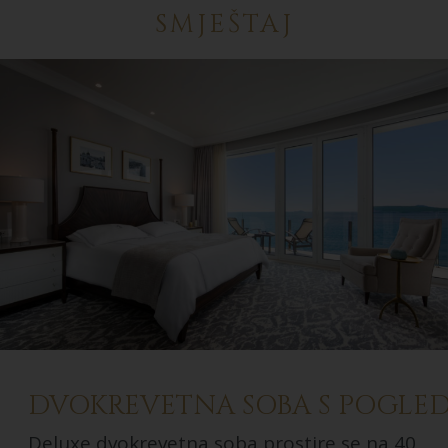
SMJEŠTAJ
DVOKREVETNA SOBA S POGLE
Deluxe dvokrevetna soba prostire se na 40