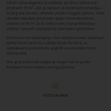
Svih 81 soba elegantno je uređeno, pri čemu većina nudi
prostranih 35 m²—što je rijetkost za dvokrevetni smještaj—
uz king size krevete, vrhunske jastuke i bogatu opremu. Hotel
također raspolaže prostranim queen četverokrevetnim
sobama od 45 m² za do četiri osobe, koje predstavljaju
udobnu i cjenovno pristupačniju alternativu apartmanu.
Gostima su na raspolaganju i dva vanjska bazena, uključujući
infinity bazen na krovu u sklopu Royal Sky Bara, uz
spektakularne panoramske poglede na Jadransko more i
obližnje hridi.
Stari grad Dubrovnik udaljen je svega 4 km te je lako
dostupan čestim linijama javnog prijevoza.
FOTO GALERIJA