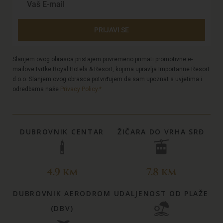
PRIJAVI SE
Slanjem ovog obrasca pristajem povremeno primati promotivne e-
mailove tvrtke Royal Hotels & Resort, kojima upravlja Importanne Resort
d.o.o. Slanjem ovog obrasca potvrđujem da sam upoznat s uvjetima i
odredbama naše
Privacy Policy.*
DUBROVNIK CENTAR
ŽIČARA DO VRHA SRĐ
4.9 km
7.8 km
DUBROVNIK AERODROM
UDALJENOST OD PLAŽE
(DBV)