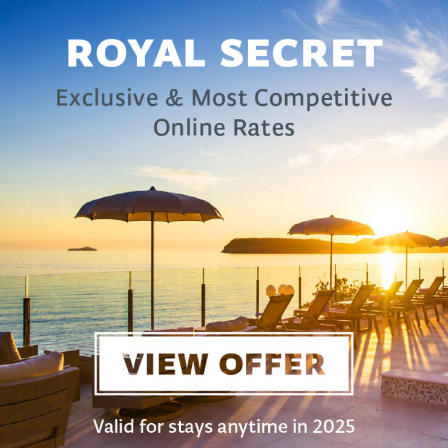
x personnes handicapées
E TYPES DE CHAMBRES
ROYAL BLUE HOTEL