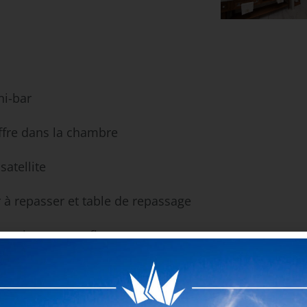
ni-bar
ffre dans la chambre
satellite
r à repasser et table de repassage
ignoir et pantoufles
illoire
ensemble du bâtiment est adapté