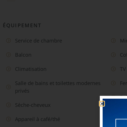
ÉQUIPEMENT
Service de chambre
Mi
Balcon
Co
Climatisation
TV 
Salle de bains et toilettes modernes
Fe
privés
Pe
Sèche-cheveux
Bou
Appareil à café/thé
L’