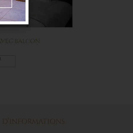
AVEC BALCON
R
 D’INFORMATIONS